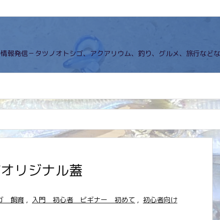
の情報発信－タツノオトシゴ、アクアリウム、釣り、グルメ、旅行など
 自作オリジナル蓋
ゴ 飼育
,
入門 初心者 ビギナー 初めて
,
初心者向け